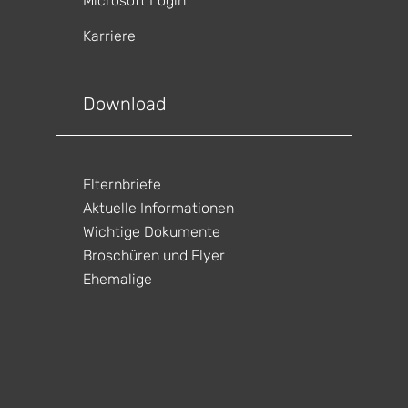
Microsoft Login
Karriere
gen
ltungen
Download
gen
ltungen
gen
ltungen
Elternbriefe
gen
ltungen
Aktuelle Informationen
gen
ltungen
Wichtige Dokumente
gen
ltungen
Broschüren und Flyer
Ehemalige