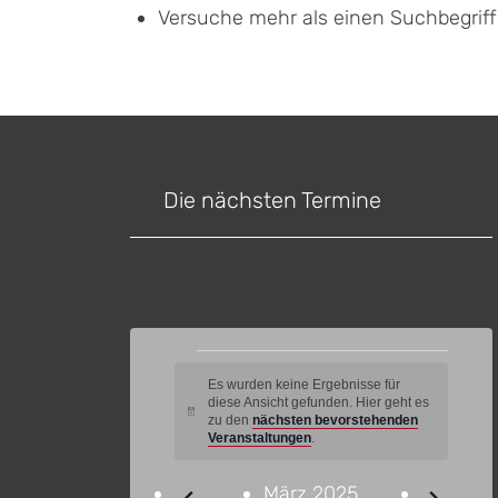
Versuche mehr als einen Suchbegrif
Die nächsten Termine
Veranstaltungen
Es wurden keine Ergebnisse für
diese Ansicht gefunden. Hier geht es
Hinweis
zu den
nächsten bevorstehenden
Veranstaltungen
.
März 2025