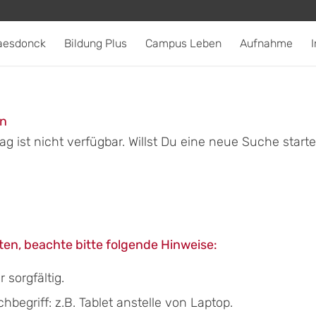
aesdonck
Bildung Plus
Campus Leben
Aufnahme
I
en
g ist nicht verfügbar. Willst Du eine neue Suche start
en, beachte bitte folgende Hinweise:
sorgfältig.
egriff: z.B. Tablet anstelle von Laptop.