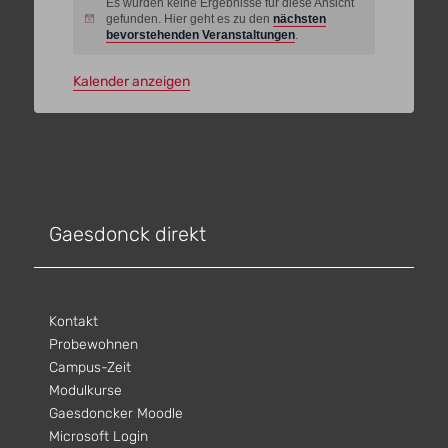
Es wurden keine Ergebnisse für diese Ansicht
gefunden. Hier geht es zu den
nächsten
Hinweis
bevorstehenden Veranstaltungen
.
Kalender anzeigen
Gaesdonck direkt
Kontakt
Probewohnen
Campus-Zeit
Modulkurse
Gaesdoncker Moodle
Microsoft Login