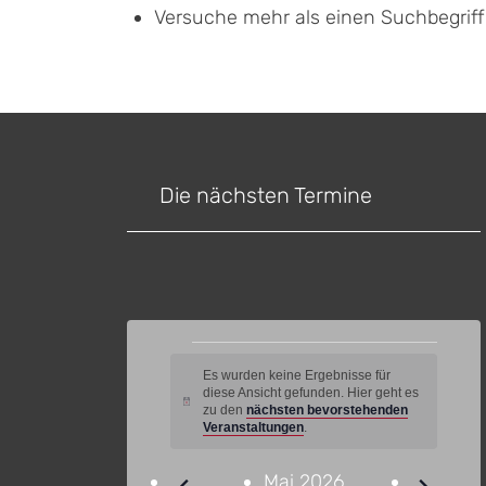
Versuche mehr als einen Suchbegrif
Die nächsten Termine
Veranstaltungen
Es wurden keine Ergebnisse für
diese Ansicht gefunden. Hier geht es
Hinweis
zu den
nächsten bevorstehenden
Veranstaltungen
.
Mai 2026