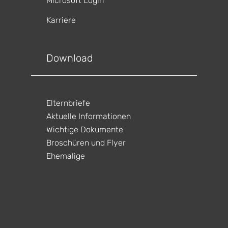
Microsoft Login
Karriere
gen
ltungen
Download
gen
ltungen
gen
ltungen
Elternbriefe
en
ltungen
Aktuelle Informationen
en
ltungen
Wichtige Dokumente
Broschüren und Flyer
Ehemalige