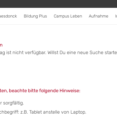
aesdonck
Bildung Plus
Campus Leben
Aufnahme
I
en
g ist nicht verfügbar. Willst Du eine neue Suche start
en, beachte bitte folgende Hinweise:
sorgfältig.
egriff: z.B. Tablet anstelle von Laptop.