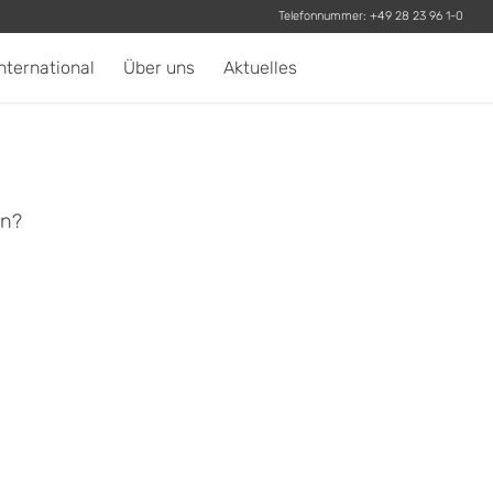
Telefonnummer:
+49 28 23 96 1-0
nternational
Über uns
Aktuelles
en?