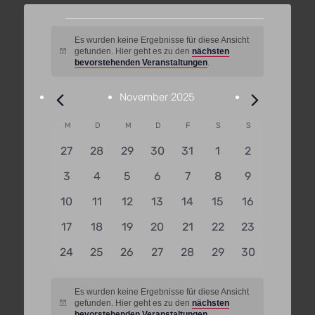
Veranstaltungen
Es wurden keine Ergebnisse für diese Ansicht
gefunden. Hier geht es zu den
nächsten
Hinweis
bevorstehenden Veranstaltungen
.
November 2025
Kalender
M
Montag
D
Dienstag
M
Mittwoch
D
Donnerstag
F
Freitag
S
Samstag
S
Sonntag
von
0
0
0
0
0
0
0
27
28
29
30
31
1
2
Veranstaltungen
Veranstaltungen
Veranstaltungen
Veranstaltungen
Veranstaltungen
Veranstaltungen
Veranstaltungen
Veranstaltun
0
0
0
0
0
0
0
3
4
5
6
7
8
9
Veranstaltungen
Veranstaltungen
Veranstaltungen
Veranstaltungen
Veranstaltungen
Veranstaltungen
Veranstaltun
0
0
0
0
0
0
0
10
11
12
13
14
15
16
Veranstaltungen
Veranstaltungen
Veranstaltungen
Veranstaltungen
Veranstaltungen
Veranstaltungen
Veranstaltun
0
0
0
0
0
0
0
17
18
19
20
21
22
23
Veranstaltungen
Veranstaltungen
Veranstaltungen
Veranstaltungen
Veranstaltungen
Veranstaltungen
Veranstaltun
0
0
0
0
0
0
0
24
25
26
27
28
29
30
Veranstaltungen
Veranstaltungen
Veranstaltungen
Veranstaltungen
Veranstaltungen
Veranstaltungen
Veranstaltun
Es wurden keine Ergebnisse für diese Ansicht
gefunden. Hier geht es zu den
nächsten
Hinweis
bevorstehenden Veranstaltungen
.