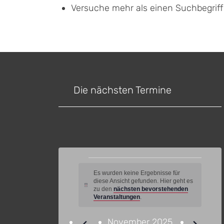
Versuche mehr als einen Suchbegrif
Die nächsten Termine
Veranstaltungen
Es wurden keine Ergebnisse für
diese Ansicht gefunden. Hier geht es
Hinweis
zu den
nächsten bevorstehenden
Veranstaltungen
.
November 2025