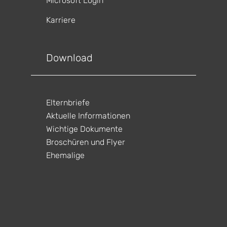
Microsoft Login
Karriere
gen
ltungen
Download
gen
ltungen
gen
ltungen
Elternbriefe
gen
ltungen
Aktuelle Informationen
gen
ltungen
Wichtige Dokumente
Broschüren und Flyer
Ehemalige