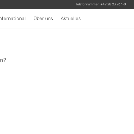
Telefonnummer:
+49 28 23 96 1-0
nternational
Über uns
Aktuelles
en?