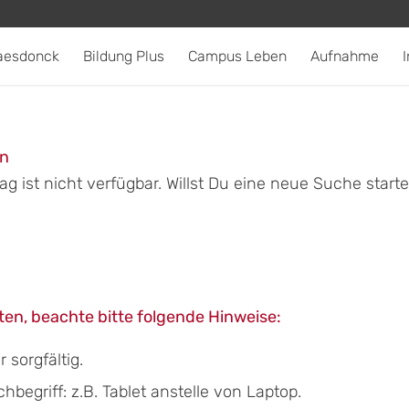
aesdonck
Bildung Plus
Campus Leben
Aufnahme
I
en
g ist nicht verfügbar. Willst Du eine neue Suche start
en, beachte bitte folgende Hinweise:
sorgfältig.
egriff: z.B. Tablet anstelle von Laptop.