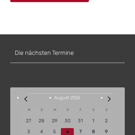
Die nächsten Termine
Veranstaltungen
August 2026
Kalender
M
Montag
D
Dienstag
M
Mittwoch
D
Donnerstag
F
Freitag
S
Samstag
S
Sonntag
von
0
0
0
0
0
0
0
27
28
29
30
31
1
2
Veranstaltungen
Veranstaltungen
Veranstaltungen
Veranstaltungen
Veranstaltungen
Veranstaltungen
Veranstaltungen
Veranstaltun
0
0
0
0
0
0
0
3
4
5
6
7
8
9