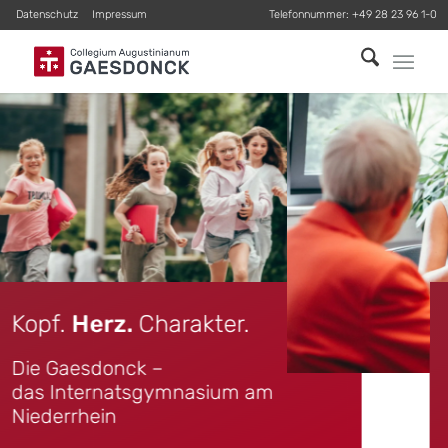
Datenschutz
Impressum
Telefonnummer:
+49 28 23 96 1-0
Kopf. Herz.
Charakter
.
Die Gaesdonck –
das Internatsgymnasium am
Niederrhein