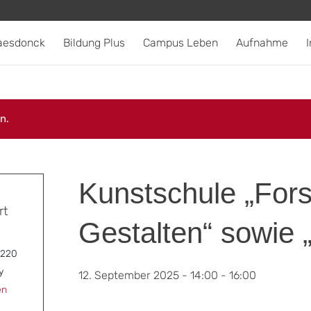
aesdonck
Bildung Plus
Campus Leben
Aufnahme
I
n.
Kunstschule „For
rt
Gestalten“ sowie „
 220
y
12. September 2025 - 14:00
-
16:00
en