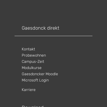
Gaesdonck direkt
Kontakt
Probewohnen
Campus-Zeit
Modulkurse
Gaesdoncker Moodle
gen
ltungen
Microsoft Login
gen
ltungen
Karriere
gen
ltungen
gen
ltungen