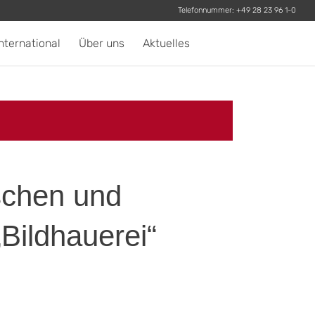
Telefonnummer:
+49 28 23 96 1-0
nternational
Über uns
Aktuelles
schen und
Bildhauerei“