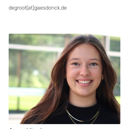
degroot(at)gaesdonck.de