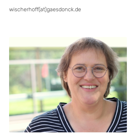
wischerhoff(at)gaesdonck.de