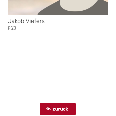
Jakob Viefers
FSJ
zurück