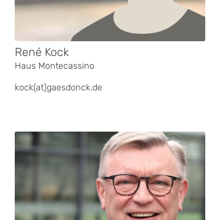
René Kock
Haus Montecassino
kock(at)gaesdonck.de