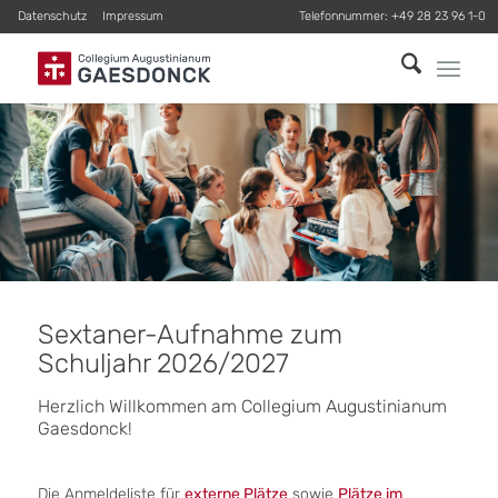
Datenschutz
Impressum
Telefonnummer:
+49 28 23 96 1-0
Sextaner-Aufnahme zum
Schuljahr 2026/2027
Herzlich Willkommen am Collegium Augustinianum
Gaesdonck!
Die Anmeldeliste für
externe Plätze
sowie
Plätze im