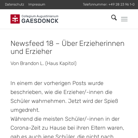
Datenschutz
Impressum
Telefonnummer:
+49 28 23 96 1-0
Newsfeed 18 – Über Erzieherinnen
und Erzieher
Von Brandon L. (Haus Kapitol)
In einem der vorherigen Posts wurde
beschrieben, wie die Erzieher/-innen die
Schüler wahrnehmen. Jetzt wird der Spieß
umgedreht.
Während die meisten Schüler/-innen in der
Corona-Zeit zu Hause bei ihren Eltern waren,
gab es auch jene Schüler, die nicht nach