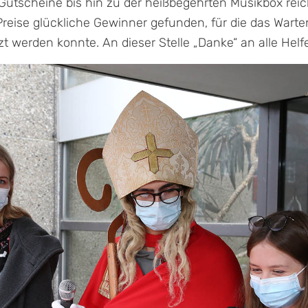
tscheine bis hin zu der heißbegehrten Musikbox reich
 Preise glückliche Gewinner gefunden, für die das War
t werden konnte. An dieser Stelle „Danke“ an alle Helf