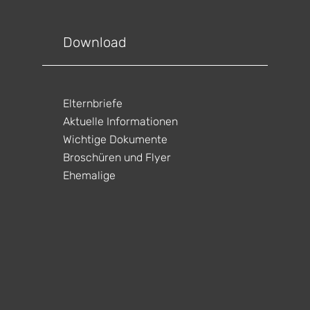
gen
ltungen
gen
ltungen
Download
gen
ltungen
gen
ltungen
Elternbriefe
gen
ltungen
Aktuelle Informationen
Wichtige Dokumente
Broschüren und Flyer
Ehemalige