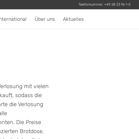
Telefonnummer:
+49 28 23 96 1-0
nternational
Über uns
Aktuelles
erlosung mit vielen
kauft, sodass die
rte die Verlosung
lle
nten. Die Preise
zierten Brotdose,