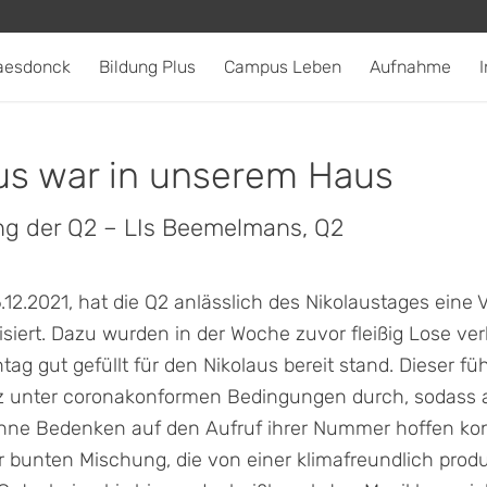
aesdonck
Bildung Plus
Campus Leben
Aufnahme
I
aus war in unserem Haus
ng der Q2 – LIs Beemelmans, Q2
2.2021, hat die Q2 anlässlich des Nikolaustages eine V
isiert. Dazu wurden in der Woche zuvor fleißig Lose ver
g gut gefüllt für den Nikolaus bereit stand. Dieser füh
 unter coronakonformen Bedingungen durch, sodass a
hne Bedenken auf den Aufruf ihrer Nummer hoffen kon
 bunten Mischung, die von einer klimafreundlich produ