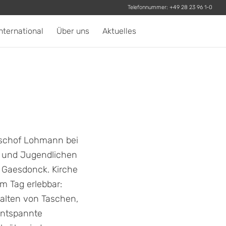
Telefonnummer:
+49 28 23 96 1-0
nternational
Über uns
Aktuelles
bischof Lohmann bei
n und Jugendlichen
 Gaesdonck. Kirche
m Tag erlebbar:
alten von Taschen,
entspannte