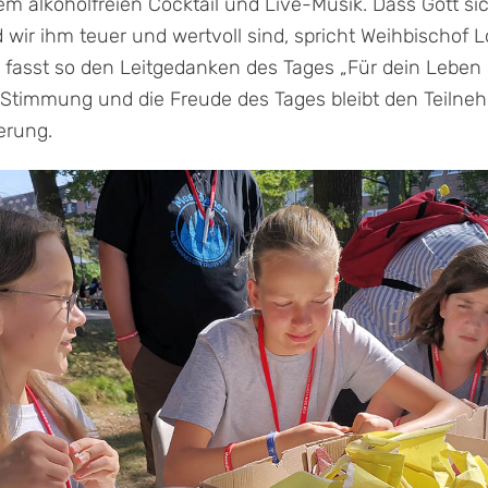
m alkoholfreien Cocktail und Live-Musik. Dass Gott si
wir ihm teuer und wertvoll sind, spricht Weihbischof
d fasst so den Leitgedanken des Tages „Für dein Lebe
 Stimmung und die Freude des Tages bleibt den Teiln
erung.