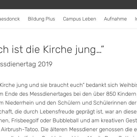
aesdonck
Bildung Plus
Campus Leben
Aufnahme
I
h ist die Kirche jung…
“
ssdienertag 2019
 Kirche jung und sie braucht euch“ bedankt sich Weih
m Ende des Messdienertages bei den über 850 Kinder
am Niederrhein und den Schülern und Schülerinnen der
chaft, die durch Lebensfreude geprägt ist, war an diese
n, Frisbeegolf oder Bubbleball und am kreativen Gest
Airbrush-Tatoo. Die älteren Messdiener genossen die 