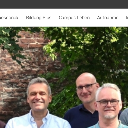
aesdonck
Bildung Plus
Campus Leben
Aufnahme
I