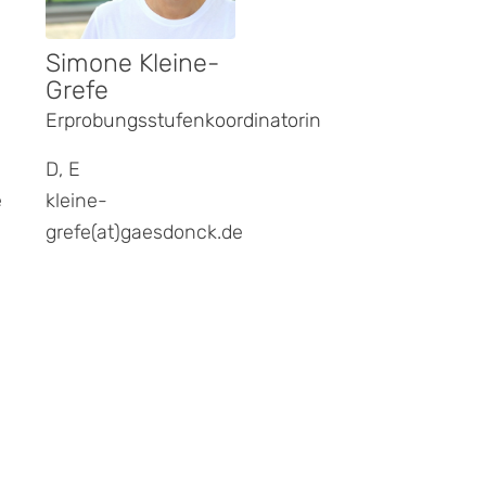
Simone Kleine-
Grefe
Erprobungsstufenkoordinatorin
Die Gaesdonck
D, E
e
kleine-
grefe(at)gaesdonck.de
Collegium Augustinianum
Gaesdonck
Bischöfliches Internatsgymnasium
Gaesdoncker Straße 220
47574 Goch
poststelle@gaesdonck.de
www.gaesdonck.de
Tel.: +49 2823 961-0