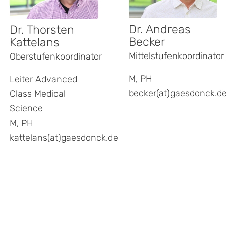
Dr. Andreas
Dr. Thorsten
Becker
Kattelans
Mittelstufenkoordinator
Oberstufenkoordinator
Gaesdonck direkt
M, PH
Leiter Advanced
becker(at)gaesdonck.d
Class Medical
Science
Kontakt
M, PH
Probewohnen
kattelans(at)gaesdonck.de
Campus-Zeit
Modulkurse
Gaesdoncker Moodle
Microsoft Login
gen
ltungen
Karriere
gen
ltungen