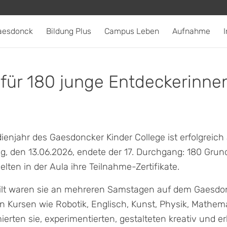
aesdonck
Bildung Plus
Campus Leben
Aufnahme
I
e für 180 junge Entdeckerinne
dienjahr des Gaesdoncker Kinder College ist erfolgreic
, den 13.06.2026, endete der 17. Durchgang: 180 Grun
elten in der Aula ihre Teilnahme-Zertifikate.
eilt waren sie an mehreren Samstagen auf dem Gaesd
 Kursen wie Robotik, Englisch, Kunst, Physik, Mathem
ierten sie, experimentierten, gestalteten kreativ und erl