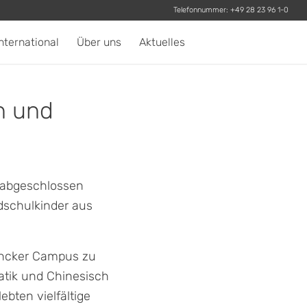
Telefonnummer:
+49 28 23 96 1-0
nternational
Über uns
Aktuelles
n und
h abgeschlossen
dschulkinder aus
oncker Campus zu
atik und Chinesisch
ebten vielfältige