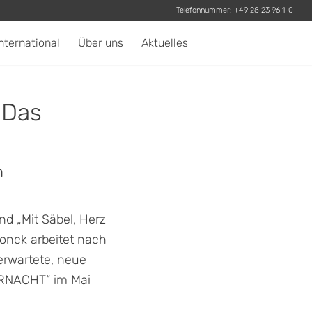
Telefonnummer:
+49 28 23 96 1-0
nternational
Über uns
Aktuelles
 Das
n
nd „Mit Säbel, Herz
onck arbeitet nach
rwartete, neue
RNACHT“ im Mai