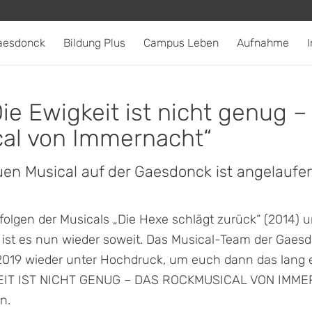
aesdonck
Bildung Plus
Campus Leben
Aufnahme
I
ie Ewigkeit ist nicht genug –
al von Immernacht
“
en Musical auf der Gaesdonck ist angelaufe
olgen der Musicals „Die Hexe schlägt zurück“ (2014) u
 ist es nun wieder soweit. Das Musical-Team der Gaesd
019 wieder unter Hochdruck, um euch dann das lang e
KEIT IST NICHT GENUG – DAS ROCKMUSICAL VON IMME
n.