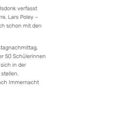
lsdonk verfasst
re, Lars Poley –
uch schon mit den
stagnachmittag,
ber 50 Schülerinnen
sich in der
stellen.
 nach Immernacht