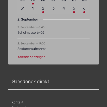
Veranstaltungen
Veranstaltung
Veranstaltungen
Veranstaltungen
Veranstaltungen
Veranstaltungen
Veranstaltun
0
0
2
0
0
2
2
31
1
2
3
4
5
6
Veranstaltungen
Veranstaltungen
Veranstaltungen
Veranstaltungen
Veranstaltungen
Veranstaltungen
Veranstaltun
2. September
2. September - 8:45
Schulmesse 6-Q2
2. September - 17:00
Sextaneraufnahme
Kalender anzeigen
Gaesdonck direkt
Kontakt