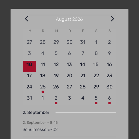
Veranstaltungen
August 2026
Kalender
M
Montag
D
Dienstag
M
Mittwoch
D
Donnerstag
F
Freitag
S
Samstag
S
Sonntag
von
0
0
0
0
0
0
0
27
28
29
30
31
1
2
Veranstaltungen
Veranstaltungen
Veranstaltungen
Veranstaltungen
Veranstaltungen
Veranstaltungen
Veranstaltungen
Veranstaltun
0
0
0
0
0
0
0
3
4
5
6
7
8
9
Veranstaltungen
Veranstaltungen
Veranstaltungen
Veranstaltungen
Veranstaltungen
Veranstaltungen
Veranstaltun
0
0
0
0
0
0
0
10
11
12
13
14
15
16
Veranstaltungen
Veranstaltungen
Veranstaltungen
Veranstaltungen
Veranstaltungen
Veranstaltungen
Veranstaltun
0
0
0
0
0
0
0
17
18
19
20
21
22
23
Veranstaltungen
Veranstaltungen
Veranstaltungen
Veranstaltungen
Veranstaltungen
Veranstaltungen
Veranstaltun
0
1
0
0
0
0
0
24
25
26
27
28
29
30
Veranstaltungen
Veranstaltung
Veranstaltungen
Veranstaltungen
Veranstaltungen
Veranstaltungen
Veranstaltun
0
0
2
0
0
2
2
31
1
2
3
4
5
6
Veranstaltungen
Veranstaltungen
Veranstaltungen
Veranstaltungen
Veranstaltungen
Veranstaltungen
Veranstaltun
2. September
2. September - 8:45
Schulmesse 6-Q2