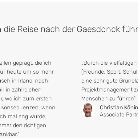
 die Reise nach der Gaesdonck führ
llen geprägt, die ich
„Durch die vielfältige
ür heute um so mehr
(Freunde, Sport, Schul
sch in Irland, nach
eine sehr gute Grund
ir in zahlreichen
Projektmanagement zu
er, wo ich zum ersten
Menschen zu führen“
ten Konsequenzen, wenn
Christian Köni
Associate Part
sch mal eng wurde,
mmer den richtigen
ankbar.“