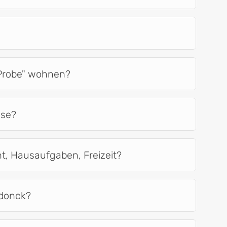
 Probe" wohnen?
use?
cht, Hausaufgaben, Freizeit?
sdonck?