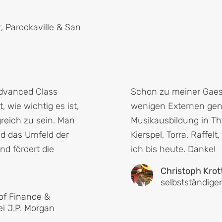
 Parookaville & San
dvanced Class
Schon zu meiner Gaesd
 wie wichtig es ist,
wenigen Externen gen
greich zu sein. Man
Musikausbildung in The
nd das Umfeld der
Kierspel, Torra, Raffe
nd fördert die
ich bis heute. Danke!
Christoph Krot
selbstständige
of Finance &
i J.P. Morgan