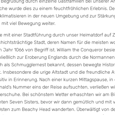
Begrüßung durch einzelne Gastfamilien bei unserer An
he wurde dies zu einem feuchtfröhlichen Erlebnis. De
kklimatisieren in der neuen Umgebung und zur Stärkun
 mit viel Bewegung weiter.
te mit einer Stadtführung durch unser Heimatdorf auf Z
hichtsträchtige Stadt, deren Namen für die meisten w
m Jahr 1066 von Begriff ist. William the Conqueror bes
ließlich zur Eroberung Englands durch die Normannen 
h als Schmugglernest bekannt, dessen bewegte Histor
st. Insbesondere die urige Altstadt und die freundliche
tiv in Erinnerung. Nach einer kurzen Mittagspause, in 
ald’s Nummer eins der Reise aufsuchten, verließen wi
erschuhe. Bei schönstem Wetter erhaschten wir am Bir
mten Seven Sisters, bevor wir dann gemütlich und mit 
 Osten zum Beachy Head wanderten. Überwältigt von 