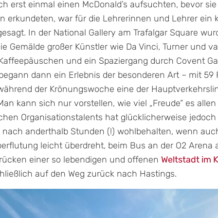
ich erst einmal einen McDonald’s aufsuchten, bevor si
 erkundeten, war für die Lehrerinnen und Lehrer ein 
sagt. In der National Gallery am Trafalgar Square wur
e Gemälde großer Künstler wie Da Vinci, Turner und v
 Kaffeepäuschen und ein Spaziergang durch Covent G
begann dann ein Erlebnis der besonderen Art – mit 59
während der Krönungswoche eine der Hauptverkehrsli
n kann sich nur vorstellen, wie viel „Freude“ es allen 
chen Organisationstalents hat glücklicherweise jedoch 
r nach anderthalb Stunden (!) wohlbehalten, wenn auc
erflutung leicht überdreht, beim Bus an der O2 Arena
drücken einer so lebendigen und offenen
Weltstadt im
ließlich auf den Weg zurück nach Hastings.