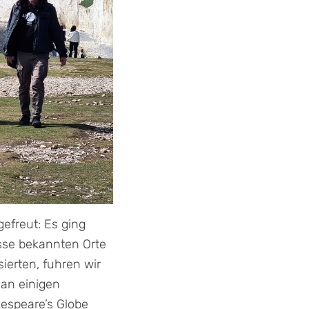
efreut: Es ging
asse bekannten Orte
ierten, fuhren wir
 an einigen
kespeare’s Globe