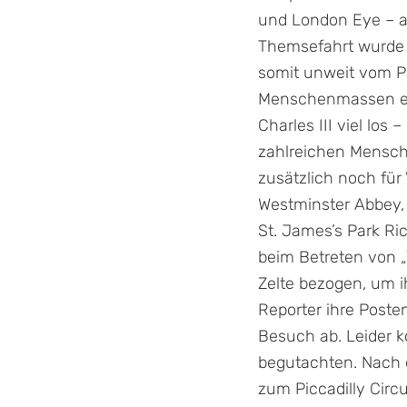
und London Eye – al
Themsefahrt wurde s
somit unweit vom P
Menschenmassen erst
Charles III viel los
zahlreichen Mensche
zusätzlich noch für
Westminster Abbey, 
St. James’s Park R
beim Betreten von „
Zelte bezogen, um 
Reporter ihre Post
Besuch ab. Leider 
begutachten. Nach 
zum Piccadilly Circu