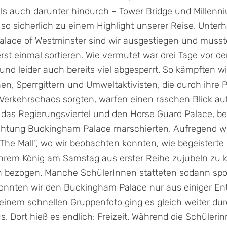
s auch darunter hindurch – Tower Bridge und Millenni
o sicherlich zu einem Highlight unserer Reise. Unter
alace of Westminster sind wir ausgestiegen und musst
 einmal sortieren. Wie vermutet war drei Tage vor d
 – und leider auch bereits viel abgesperrt. So kämpften w
n, Sperrgittern und Umweltaktivisten, die durch ihre 
 Verkehrschaos sorgten, warfen einen raschen Blick au
das Regierungsviertel und den Horse Guard Palace, be
ichtung Buckingham Palace marschierten. Aufregend 
The Mall“, wo wir beobachten konnten, wie begeisterte 
ihrem König am Samstag aus erster Reihe zujubeln zu 
en bezogen. Manche SchülerInnen statteten sodann sp
konnten wir den Buckingham Palace nur aus einiger En
einem schnellen Gruppenfoto ging es gleich weiter du
s. Dort hieß es endlich: Freizeit. Während die Schüler