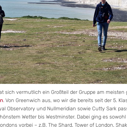
t sich vermutlich ein Großteil der Gruppe am meisten g
on
. Von Greenwich aus, wo wir die bereits seit der 5. Kl
al Observatory und Nullmeridian sowie Cutty Sark pass
hönstem Wetter bis Westminster. Dabei ging es sowohl
ondons vorbei – z.B. The Shard, Tower of London, Sha