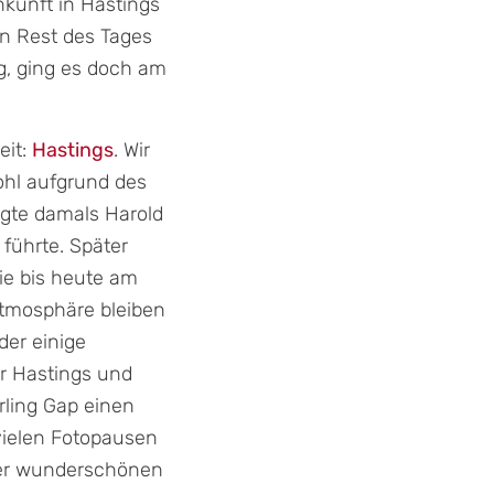
kunft in Hastings
n Rest des Tages
g, ging es doch am
eit:
Hastings
. Wir
ohl aufgrund des
iegte damals Harold
führte. Später
ie bis heute am
 Atmosphäre bleiben
der einige
r Hastings und
ling Gap einen
vielen Fotopausen
der wunderschönen