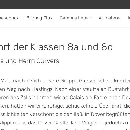
aesdonck
Bildung Plus
Campus Leben
Aufnahme
I
rt der Klassen 8a und 8c
e und Herrn Cürvers
 Mai, machte sich unsere Gruppe Gaesdoncker Unterte
den Weg nach Hastings. Nach einer staufreien Busfahr
ren des Zolls nahmen wir ab Calais die Fähre nach Dov
n, hatten wir eine ruhige, schaukelfreie Überfahrt, die
slichkeiten verschont bleiben ließ. In Dover begrüßte
ippen und das Dover Castle. Kein Vergleich jedoch zur