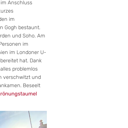
e im Anschluss
kurzes
den im
an Gogh bestaunt.
arden und Soho. Am
 Personen im
nien im Londoner U-
bereitet hat. Dank
alles problemlos
h verschwitzt und
 ankamen. Beseelt
 Krönungstaumel