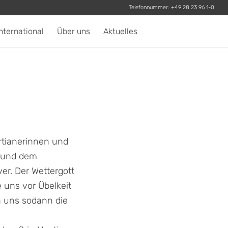
Telefonnummer:
+49 28 23 96 1-0
nternational
Über uns
Aktuelles
rtianerinnen und
t und dem
er. Der Wettergott
 uns vor Übelkeit
n uns sodann die