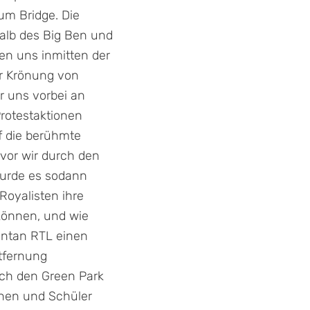
um Bridge. Die
halb des Big Ben und
en uns inmitten der
er Krönung von
ir uns vorbei an
Protestaktionen
f die berühmte
vor wir durch den
wurde es sodann
Royalisten ihre
können, und wie
ontan RTL einen
tfernung
rch den Green Park
innen und Schüler