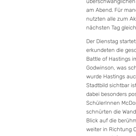
überschwänglichen 
am Abend. Für manc
nutzten alle zum A
nächsten Tag gleich
Der Dienstag starte
erkundeten die gesc
Battle of Hastings i
Godwinson, was sch
wurde Hastings auc
Stadtbild sichtbar i
dabei besonders posi
SchülerInnen McDon
schnürten die Wand
Blick auf die berüh
weiter in Richtung