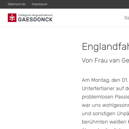
Datenschutz
Impressum
G
Englandfah
Von Frau van Ge
Am Montag, den 01.
Untertertianer auf 
problemlosen Passie
war uns wohlgesonne
und sonstigen Unpäs
berühmten weißen Kl