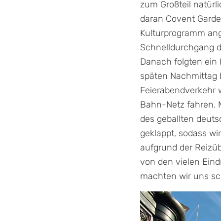
zum Großteil natürl
daran Covent Garden
Kulturprogramm ange
Schnelldurchgang di
Danach folgten ein
späten Nachmittag 
Feierabendverkehr 
Bahn-Netz fahren. Ma
des geballten deuts
geklappt, sodass wi
aufgrund der Reizüb
von den vielen Ein
machten wir uns sch