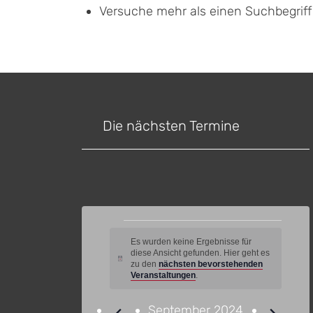
Versuche mehr als einen Suchbegrif
Die nächsten Termine
Veranstaltungen
Es wurden keine Ergebnisse für
diese Ansicht gefunden. Hier geht es
Hinweis
zu den
nächsten bevorstehenden
Veranstaltungen
.
September 2024