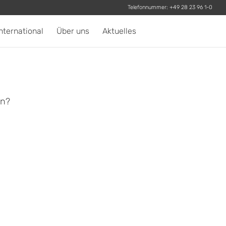
Telefonnummer:
+49 28 23 96 1-0
nternational
Über uns
Aktuelles
en?