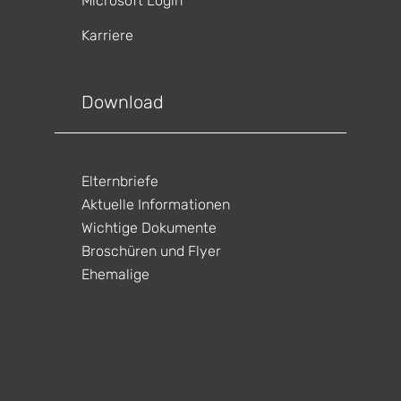
Microsoft Login
Karriere
gen
ltungen
Download
gen
ltungen
gen
ltungen
Elternbriefe
gen
ltungen
Aktuelle Informationen
en
ltungen
Wichtige Dokumente
gen
ltungen
Broschüren und Flyer
Ehemalige