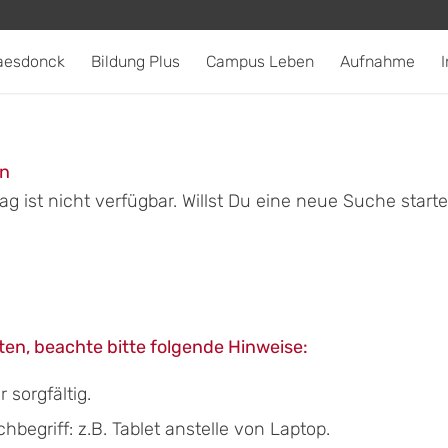
aesdonck
Bildung Plus
Campus Leben
Aufnahme
I
en
g ist nicht verfügbar. Willst Du eine neue Suche start
en, beachte bitte folgende Hinweise:
sorgfältig.
egriff: z.B. Tablet anstelle von Laptop.