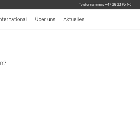
Telefonnummer:
+49 28 23 96 1-0
nternational
Über uns
Aktuelles
en?