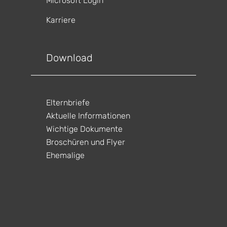
Microsoft Login
Karriere
gen
ltungen
Download
gen
ltungen
gen
ltungen
Elternbriefe
en
ltungen
Aktuelle Informationen
gen
ltungen
Wichtige Dokumente
Broschüren und Flyer
Ehemalige