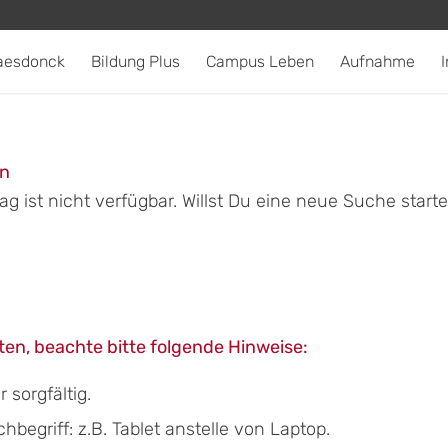
aesdonck
Bildung Plus
Campus Leben
Aufnahme
I
en
g ist nicht verfügbar. Willst Du eine neue Suche start
en, beachte bitte folgende Hinweise:
sorgfältig.
egriff: z.B. Tablet anstelle von Laptop.