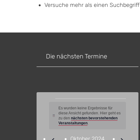
Versuche mehr als einen Suchbegrif
Die nächsten Termine
Veranstaltungen
Es wurden keine Ergebnisse für
diese Ansicht gefunden. Hier geht es
Hinweis
zu den
nächsten bevorstehenden
Veranstaltungen
.
Oktober 2024