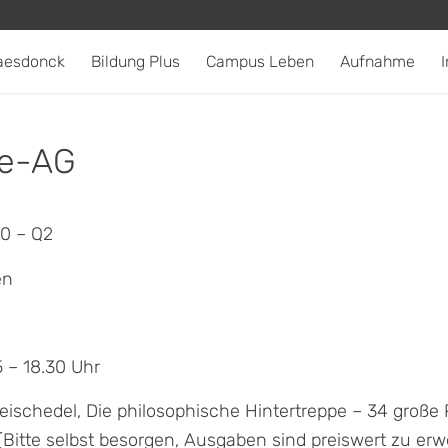
aesdonck
Bildung Plus
Campus Leben
Aufnahme
I
ie-AG
10 – Q2
en
5 – 18.30 Uhr
ischedel, Die philosophische Hintertreppe – 34 große 
Bitte selbst besorgen, Ausgaben sind preiswert zu erw