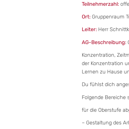
Teilnehmerzahl:
off
Ort:
Gruppenraum Tr
Leiter:
Herr Schnitt
AG-Beschreibung:
Konzentration, Zei
der Konzentration u
Lernen zu Hause un
Du fühlst dich ange
Folgende Bereiche s
fùr die Oberstufe a
– Gestaltung des Ar