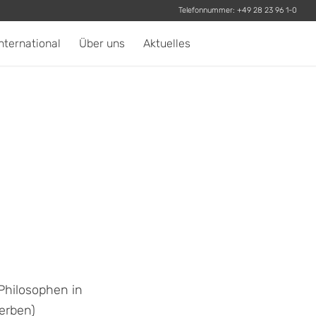
Telefonnummer:
+49 28 23 96 1-0
nternational
Über uns
Aktuelles
Philosophen in
erben)