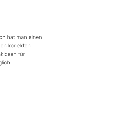
 Ton hat man einen
den korrekten
kideen für
lich.