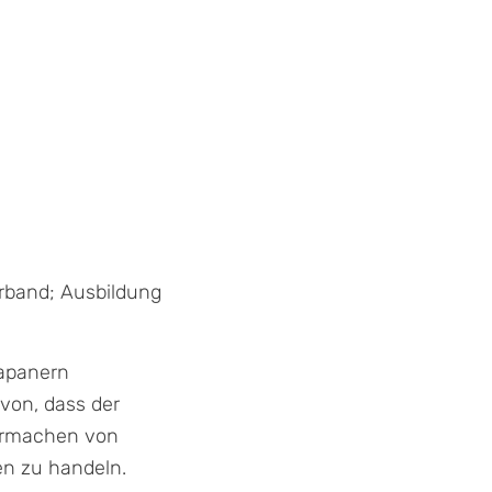
erband; Ausbildung
Japanern
von, dass der
eermachen von
en zu handeln.