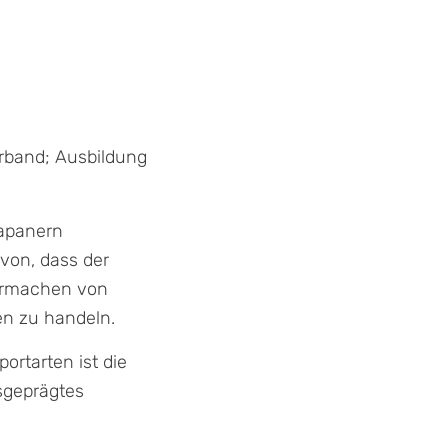
erband; Ausbildung
Japanern
von, dass der
eermachen von
en zu handeln.
ortarten ist die
sgeprägtes