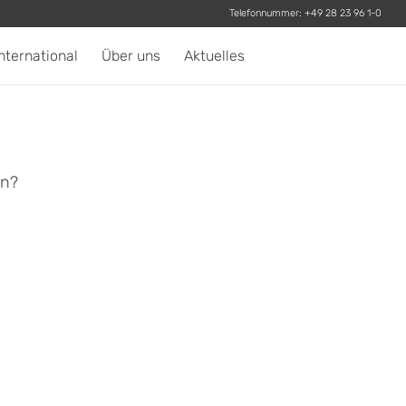
Telefonnummer:
+49 28 23 96 1-0
nternational
Über uns
Aktuelles
en?