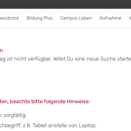
aesdonck
Bildung Plus
Campus Leben
Aufnahme
I
en
g ist nicht verfügbar. Willst Du eine neue Suche start
en, beachte bitte folgende Hinweise:
sorgfältig.
egriff: z.B. Tablet anstelle von Laptop.