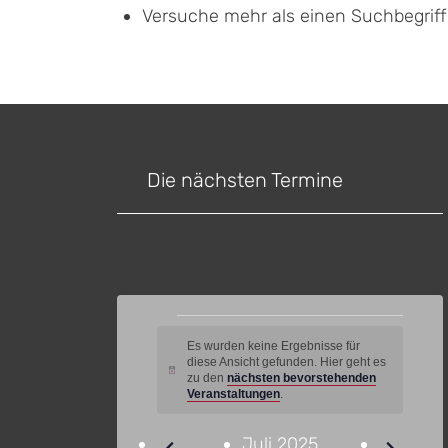
Versuche mehr als einen Suchbegrif
Die nächsten Termine
Veranstaltungen
Es wurden keine Ergebnisse für
diese Ansicht gefunden. Hier geht es
Hinweis
zu den
nächsten bevorstehenden
Veranstaltungen
.
Juli 2025