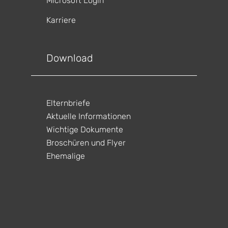
Microsoft Login
Karriere
gen
ltungen
Download
gen
ltungen
gen
ltungen
Elternbriefe
en
ltungen
Aktuelle Informationen
gen
ltungen
Wichtige Dokumente
Broschüren und Flyer
Ehemalige