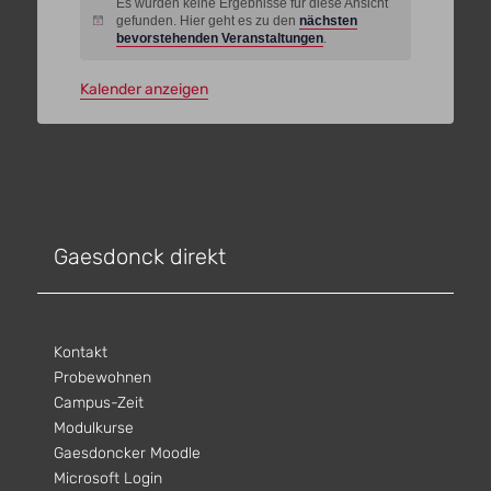
Es wurden keine Ergebnisse für diese Ansicht
gefunden. Hier geht es zu den
nächsten
Hinweis
bevorstehenden Veranstaltungen
.
Kalender anzeigen
Gaesdonck direkt
Kontakt
Probewohnen
Campus-Zeit
Modulkurse
Gaesdoncker Moodle
Microsoft Login