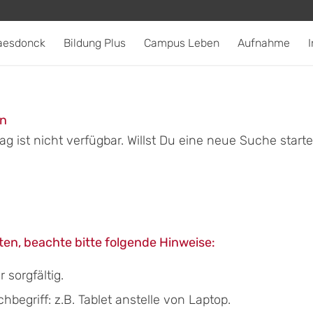
aesdonck
Bildung Plus
Campus Leben
Aufnahme
I
en
g ist nicht verfügbar. Willst Du eine neue Suche start
en, beachte bitte folgende Hinweise:
sorgfältig.
egriff: z.B. Tablet anstelle von Laptop.