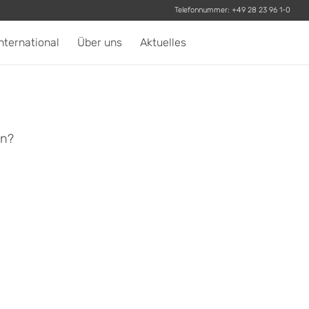
Telefonnummer:
+49 28 23 96 1-0
nternational
Über uns
Aktuelles
en?