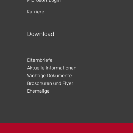
Microsoft Login
tung
Karriere
en
ltungen
en
tungen
Download
ltung
Elternbriefe
Aktuelle Informationen
Wichtige Dokumente
Broschüren und Flyer
Ehemalige